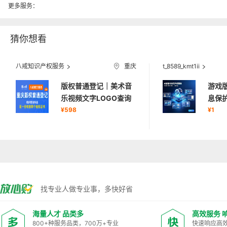
更多服务：
猜你想看
八戒知识产权服务
重庆
t_8589_kmt1ii
版权
普通登记｜美术音
游戏
乐视频文字LOGO查询
息保
登记
¥598
案，
¥1
找专业人做专业事，多快好省
海量人才 品类多
高效服务 
800+种服务品类，700万+专业
快速响应高