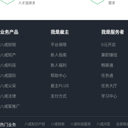
人才选择多
需求
业务产品
我是雇主
我是服务者
八戒财税
平台保障
0元开店
八戒知产
新人指南
兼职赚钱
八戒科技
新人福利
畅聊通
八戒国际
帮助中心
任务通
八戒公采
雇主PLUS
任务大厅
八戒法律
支付方式
学习中心
八戒客推广
热门业务
八戒知识产权
八戒财税
八戒科技服务
八戒问答
全部频