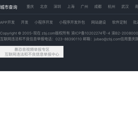
工位出租
八戒数字交易市场
app开发
软件开发
小程序
城市查询
重庆
北京
深圳
上海
广州
成都
杭州
武汉
广西猪八戒网
内蒙古猪八戒网
青海猪八戒网
四川猪八戒网
APP开发
开发
小程序开发
小程序开发外包
网站建设
软件定制
批
安徽猪八戒网
浙江猪八戒网
江苏猪八戒网
黑龙江猪八戒网
APP开发外包
CAD
网站开发
网站开发定制
软件开发
PPT
建模
Copyright © 2005-现在 zbj.com版权所有
渝ICP备10202274号-4
渝B2-200800
互联网违法和不良信息举报电话：023-88390110 邮箱：jubao@zbj.com
信用重庆
UI设计
短视频
视频制作
开发网站
3D建模
机械设计
外卖开发