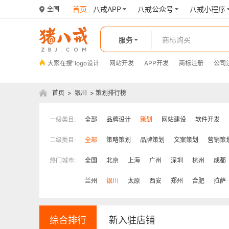
首页
八戒APP
八戒公众号
八戒小程序
全国
服务
大家在搜“
logo设计
网站开发
APP开发
商标注册
公司
首页
>
银川
>
策划排行榜
一级类目:
全部
品牌设计
策划
网站建设
软件开发
二级类目:
全部
策略策划
品牌策划
文案策划
营销策
热门城市:
全国
北京
上海
广州
深圳
杭州
成都
兰州
银川
太原
西安
郑州
合肥
拉萨
综合排行
新入驻店铺