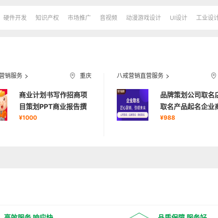
硬件开发
知识产权
市场推广
音视频
动漫游戏设计
UI设计
工业设
营销服务
重庆
八戒营销直营服务
商业计划书写作招商项
品牌策划公司取名
目策划PPT商业报告撰
取名产品起名企业
写申报
¥1000
取名
¥988
高效服务 响应快
品质保障 服务好