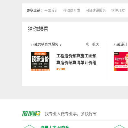
更多店铺：
平面设计
移动端开发
网站建设服务
软件开发
猜你想看
八戒营销直营服务
重庆
八戒设计
工程造价预算施工图预
算造价结算清单计价组
价建模
¥200
找专业人做专业事，多快好省
海量人才 品类多