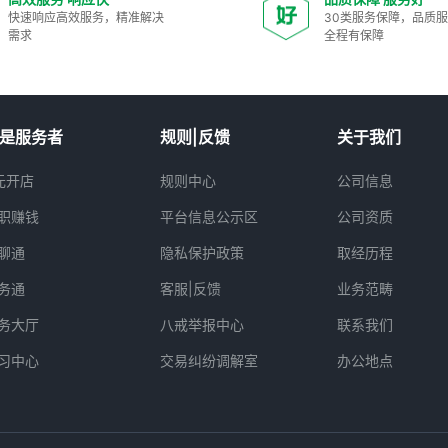
快速响应高效服务，精准解决
30类服务保障，品质
需求
全程有保障
是服务者
规则|反馈
关于我们
元开店
规则中心
公司信息
职赚钱
平台信息公示区
公司资质
聊通
隐私保护政策
取经历程
务通
客服|反馈
业务范畴
务大厅
八戒举报中心
联系我们
习中心
交易纠纷调解室
办公地点