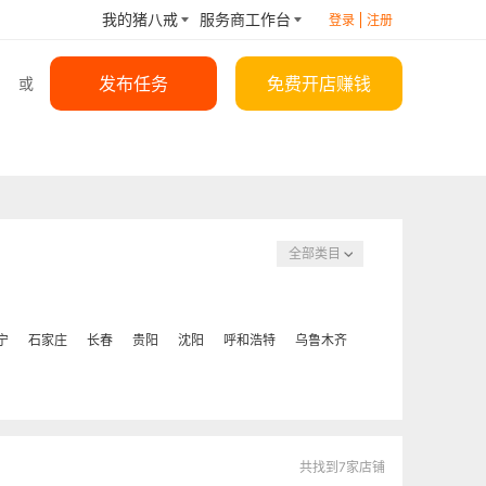
我的猪八戒
服务商工作台
登录
注册
发布任务
免费开店赚钱
或
全部类目
宁
石家庄
长春
贵阳
沈阳
呼和浩特
乌鲁木齐
共找到7家店铺