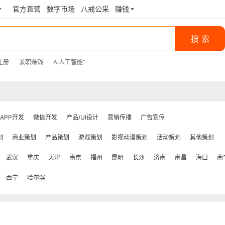
官方直营
数字市场
八戒公采
赚钱
搜 索
注册
兼职赚钱
AI人工智能
”
APP开发
微信开发
产品/UI设计
营销传播
广告宣传
划
商业策划
产品策划
游戏策划
影视动漫策划
活动策划
其他策划
武汉
重庆
天津
南京
福州
昆明
长沙
济南
南昌
海口
南
西宁
哈尔滨