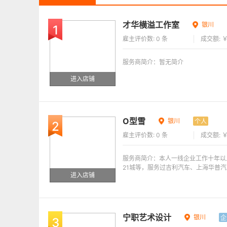
才华横溢工作室
银川
1
雇主评价数: 0 条
成交额: ￥
服务商简介：暂无简介
进入店铺
O型雪
银川
个人
2
雇主评价数: 0 条
成交额: ￥
服务商简介：本人一线企业工作十年以
21城等，服务过吉利汽车、上海华普
进入店铺
宁职艺术设计
银川
企
3