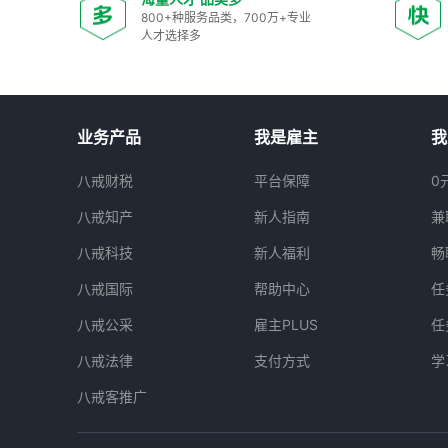
800+种服务品类，700万+专业
人才选择多
业务产品
我是雇主
我
八戒财税
平台保障
0
八戒知产
新人指南
兼
八戒科技
新人福利
畅
八戒国际
帮助中心
任
八戒公采
雇主PLUS
任
八戒法律
支付方式
学
八戒客推广